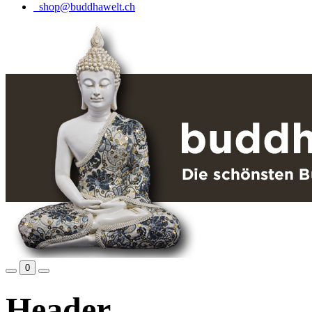
shop@buddhawelt.ch
0
Header