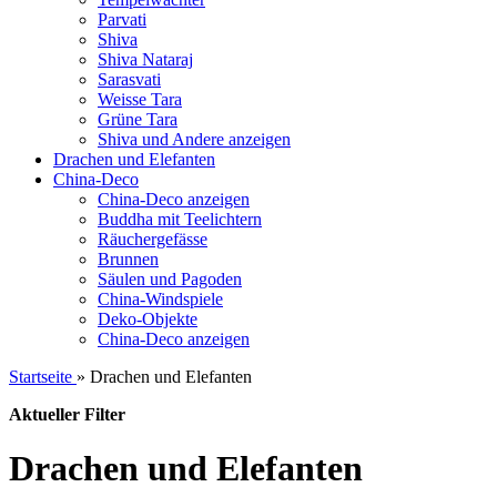
Parvati
Shiva
Shiva Nataraj
Sarasvati
Weisse Tara
Grüne Tara
Shiva und Andere anzeigen
Drachen und Elefanten
China-Deco
China-Deco anzeigen
Buddha mit Teelichtern
Räuchergefässe
Brunnen
Säulen und Pagoden
China-Windspiele
Deko-Objekte
China-Deco anzeigen
Startseite
»
Drachen und Elefanten
Aktueller Filter
Drachen und Elefanten