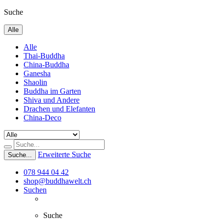
Suche
Alle
Alle
Thai-Buddha
China-Buddha
Ganesha
Shaolin
Buddha im Garten
Shiva und Andere
Drachen und Elefanten
China-Deco
Erweiterte Suche
Suche...
078 944 04 42
shop@buddhawelt.ch
Suchen
Suche