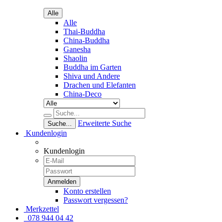
Alle
Alle
Thai-Buddha
China-Buddha
Ganesha
Shaolin
Buddha im Garten
Shiva und Andere
Drachen und Elefanten
China-Deco
Erweiterte Suche
Suche...
Kundenlogin
Kundenlogin
Konto erstellen
Passwort vergessen?
Merkzettel
078 944 04 42