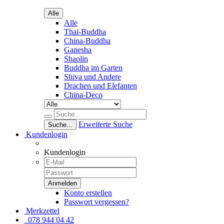
Alle
Alle
Thai-Buddha
China-Buddha
Ganesha
Shaolin
Buddha im Garten
Shiva und Andere
Drachen und Elefanten
China-Deco
Erweiterte Suche
Suche...
Kundenlogin
Kundenlogin
Konto erstellen
Passwort vergessen?
Merkzettel
078 944 04 42