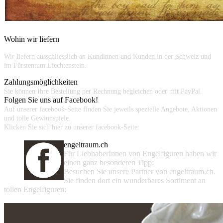
Wohin wir liefern
Wir liefern ausschliesslich an Kundinnen und Kunden in der Schweiz und
im Fürstentum Liechtenstein.
Zahlungsmöglichkeiten
Sie können Ihre Bestellung per Rechnung begleichen oder mit PayPal.
Folgen Sie uns auf Facebook!
Auf unserer facebook-Seite finden Sie jeweils spezielle Angebote, Aktionen
und tolle Gewinnspiele.
Klicken Sie sich hier zu unserer facebook-Seite:
engeltraum.ch
Für LiebhaberInnen von Engelfiguren haben wir
einen ganz besonderen Tipp:
Besuchen Sie unsere Partner von engeltraum.ch.
Sie finden dort ein wunderbares Sortiment an
tollen Engelfiguren: