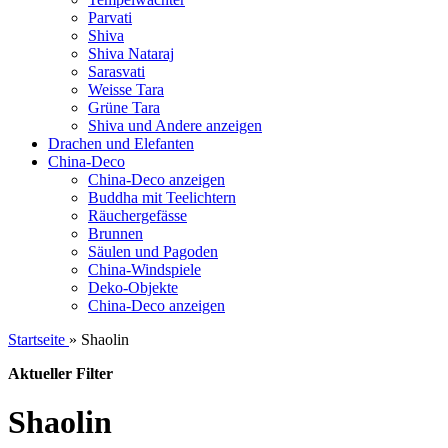
Parvati
Shiva
Shiva Nataraj
Sarasvati
Weisse Tara
Grüne Tara
Shiva und Andere anzeigen
Drachen und Elefanten
China-Deco
China-Deco anzeigen
Buddha mit Teelichtern
Räuchergefässe
Brunnen
Säulen und Pagoden
China-Windspiele
Deko-Objekte
China-Deco anzeigen
Startseite
»
Shaolin
Aktueller Filter
Shaolin