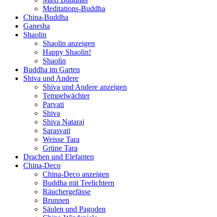
Meditations-Buddha
China-Buddha
Ganesha
Shaolin
Shaolin anzeigen
Happy Shaolin!
Shaolin
Buddha im Garten
Shiva und Andere
Shiva und Andere anzeigen
Tempelwächter
Parvati
Shiva
Shiva Nataraj
Sarasvati
Weisse Tara
Grüne Tara
Drachen und Elefanten
China-Deco
China-Deco anzeigen
Buddha mit Teelichtern
Räuchergefässe
Brunnen
Säulen und Pagoden