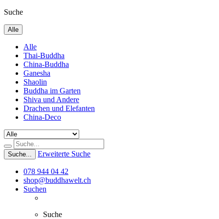
Suche
Alle
Alle
Thai-Buddha
China-Buddha
Ganesha
Shaolin
Buddha im Garten
Shiva und Andere
Drachen und Elefanten
China-Deco
Erweiterte Suche
Suche...
078 944 04 42
shop@buddhawelt.ch
Suchen
Suche