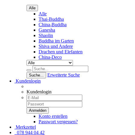
Alle
Alle
Thai-Buddha
China-Buddha
Ganesha
Shaolin
Buddha im Garten
Shiva und Andere
Drachen und Elefanten
China-Deco
Erweiterte Suche
Suche...
Kundenlogin
Kundenlogin
Konto erstellen
Passwort vergessen?
Merkzettel
078 944 04 42