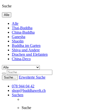
Suche
Alle
Alle
Thai-Buddha
China-Buddha
Ganesha
Shaolin
Buddha im Garten
Shiva und Andere
Drachen und Elefanten
China-Deco
Erweiterte Suche
Suche...
078 944 04 42
shop@buddhawelt.ch
Suchen
Suche