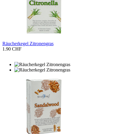
Räucherkegel Zitronengras
1.90 CHF