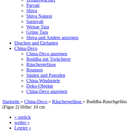
Parvati
Shiva
Shiva Nataraj
Sarasvati
Weisse Tara
Grüne Tara
Shiva und Andere anzeigen
Drachen und Elefanten
China-Deco
China-Deco anzeigen
Buddha mit Teelichtern
Räuchergefässe
Brunnen
Säulen und Pagoden
China-Windspiele
Deko-Objekte
China-Deco anzeigen
Startseite
»
China-Deco
»
Räuchergefässe
»
Buddha-Rauchgefäss
(Figur 2) Höhe: 10 cm
« zurück
weiter »
Letzter »