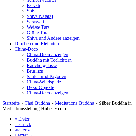
Parvati
Shiva
Shiva Nataraj
Sarasvati
Weisse Tara
Grüne Tara
Shiva und Andere anzeigen
Drachen und Elefanten
China-Deco
China-Deco anzeigen
Buddha mit Teelichtern
Räuchergefässe
Brunnen
Säulen und Pagoden
China-Windspiele
Deko-Objekte
China-Deco anzeigen
Startseite
»
Thai-Buddha
»
Meditations-Buddha
»
Silber-Buddha in
Meditationsstellung Höhe: 36 cm
« Erster
« zurück
weiter »
Letzter »