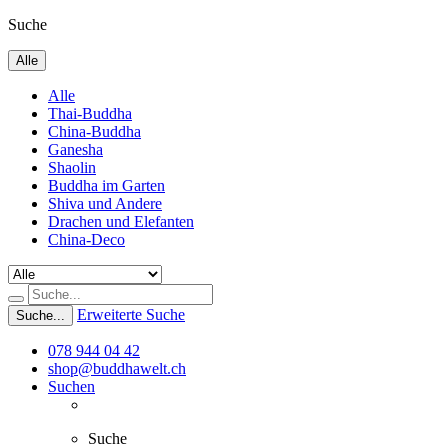
Suche
Alle
Alle
Thai-Buddha
China-Buddha
Ganesha
Shaolin
Buddha im Garten
Shiva und Andere
Drachen und Elefanten
China-Deco
Erweiterte Suche
Suche...
078 944 04 42
shop@buddhawelt.ch
Suchen
Suche