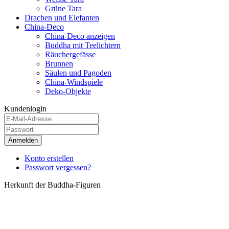
Grüne Tara
Drachen und Elefanten
China-Deco
China-Deco anzeigen
Buddha mit Teelichtern
Räuchergefässe
Brunnen
Säulen und Pagoden
China-Windspiele
Deko-Objekte
Kundenlogin
Anmelden
Konto erstellen
Passwort vergessen?
Herkunft der Buddha-Figuren
Unsere Buddha-Figuren beziehen wir von Lieferanten aus den
Niederlanden, die traditionell über langjährige Verbindungen nach