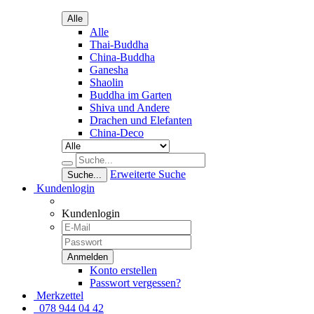
Alle
Alle
Thai-Buddha
China-Buddha
Ganesha
Shaolin
Buddha im Garten
Shiva und Andere
Drachen und Elefanten
China-Deco
Erweiterte Suche
Suche...
Kundenlogin
Kundenlogin
Konto erstellen
Passwort vergessen?
Merkzettel
078 944 04 42