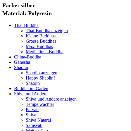
Farbe: silber
Material: Polyresin
Thai-Buddha
Thai-Buddha anzeigen
Kleine Buddhas
Grosse Buddhas
Maxi Buddhas
Meditations-Buddha
China-Buddha
Ganesha
Shaolin
Shaolin anzeigen
Happy Shaolin!
Shaolin
Buddha im Garten
Shiva und Andere
Shiva und Andere anzeigen
Tempelwächter
Parvati
Shiva
Shiva Nataraj
Sarasvati
Weisse Tara