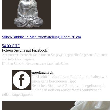
Silber-Buddha in Meditationsstellung Höhe: 36 cm
54.00 CHF
Folgen Sie uns auf Facebook!
Auf unserer facebook-Seite finden Sie jeweils spezielle Angebote, Aktionen
und tolle Gewinnspiele.
Klicken Sie sich hier zu unserer facebook-Seite:
engeltraum.ch
Für LiebhaberInnen von Engelfiguren haben wir
einen ganz besonderen Tipp:
Besuchen Sie unsere Partner von engeltraum.ch.
Sie finden dort ein wunderbares Sortiment an
tollen Engelfiguren: