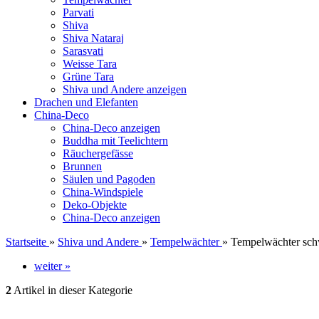
Parvati
Shiva
Shiva Nataraj
Sarasvati
Weisse Tara
Grüne Tara
Shiva und Andere anzeigen
Drachen und Elefanten
China-Deco
China-Deco anzeigen
Buddha mit Teelichtern
Räuchergefässe
Brunnen
Säulen und Pagoden
China-Windspiele
Deko-Objekte
China-Deco anzeigen
Startseite
»
Shiva und Andere
»
Tempelwächter
»
Tempelwächter sch
weiter »
2
Artikel in dieser Kategorie