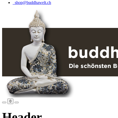
shop@buddhawelt.ch
0
Header