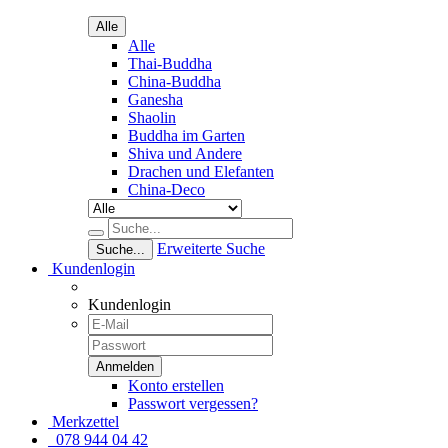
Alle
Alle
Thai-Buddha
China-Buddha
Ganesha
Shaolin
Buddha im Garten
Shiva und Andere
Drachen und Elefanten
China-Deco
Erweiterte Suche
Suche...
Kundenlogin
Kundenlogin
Konto erstellen
Passwort vergessen?
Merkzettel
078 944 04 42