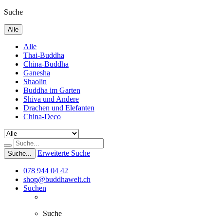
Suche
Alle
Alle
Thai-Buddha
China-Buddha
Ganesha
Shaolin
Buddha im Garten
Shiva und Andere
Drachen und Elefanten
China-Deco
Erweiterte Suche
Suche...
078 944 04 42
shop@buddhawelt.ch
Suchen
Suche